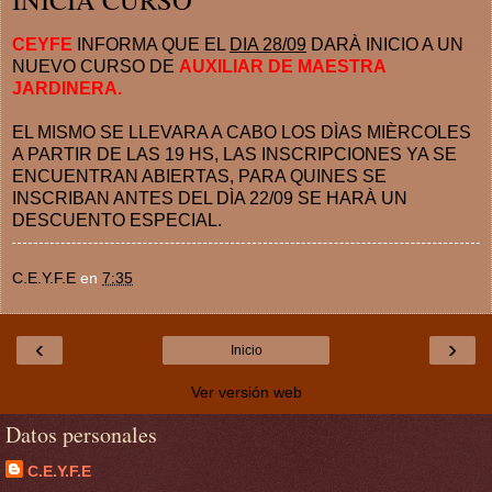
CEYFE
INFORMA QUE EL
DIA 28/09
DARÀ INICIO A UN
NUEVO CURSO DE
AUXILIAR DE MAESTRA
JARDINERA.
EL MISMO SE LLEVARA A CABO LOS DÌAS MIÈRCOLES
A PARTIR DE LAS 19 HS, LAS INSCRIPCIONES YA SE
ENCUENTRAN ABIERTAS, PARA QUINES SE
INSCRIBAN ANTES DEL DÌA 22/09 SE HARÀ UN
DESCUENTO ESPECIAL.
C.E.Y.F.E
en
7:35
‹
›
Inicio
Ver versión web
Datos personales
C.E.Y.F.E